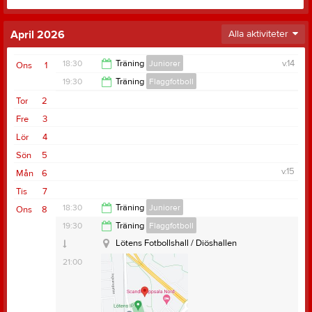
April 2026
Alla aktiviteter
18:30
Träning
Juniorer
v.14
Ons
1
19:30
Träning
Flaggfotboll
20:05
Tor
2
21:00
Fre
3
Lör
4
Sön
5
v.15
Mån
6
Tis
7
18:30
Träning
Juniorer
Ons
8
Lötens Fotbollshall / Diöshallen
19:30
Träning
Flaggfotboll
20:05
Lötens Fotbollshall / Diöshallen
21:00