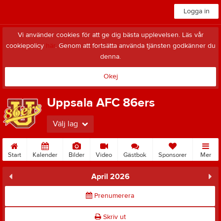
Logga in
Vi använder cookies för att ge dig bästa upplevelsen. Läs vår
cookiepolicy
här
. Genom att fortsätta använda tjänsten godkänner du
denna.
Okej
Uppsala AFC 86ers
Välj lag
Start
Kalender
Bilder
Video
Gästbok
Sponsorer
Mer
April 2026
Prenumerera
Skriv ut