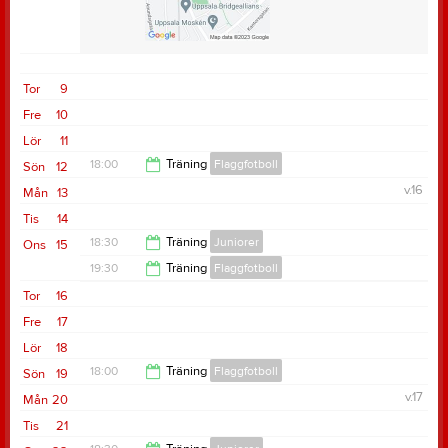
Samlingstid:
18:15
Tor
9
Fre
10
Lör
11
18:00
Träning
Flaggfotboll
Sön
12
v.16
Mån
13
19:30
Tis
14
18:30
Träning
Juniorer
Ons
15
19:30
Träning
Flaggfotboll
20:05
Tor
16
21:00
Fre
17
Lör
18
18:00
Träning
Flaggfotboll
Sön
19
v.17
Mån
20
19:30
Tis
21