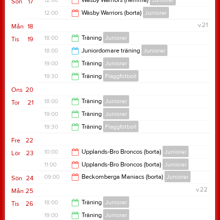
12:00
Wäsby Warriors (hemma)
Juniorer
Sön
17
12:00
Wäsby Warriors (borta)
Juniorer
14:00
v.21
Mån
18
14:00
18:00
Träning
Juniorer
Tis
19
18:00
Juniordomare träning
Juniorer
19:30
19:00
Träning
Juniorer
19:30
19:30
Träning
Flaggfotboll
20:30
Ons
20
21:00
18:00
Träning
Juniorer
Tor
21
19:00
Träning
Juniorer
19:30
19:30
Träning
Flaggfotboll
20:30
Fre
22
21:00
10:00
Upplands-Bro Broncos (borta)
Juniorer
Lör
23
11:00
Upplands-Bro Broncos (borta)
Juniorer
15:00
09:00
Beckomberga Maniacs (borta)
Juniorer
Sön
24
13:00
v.22
Mån
25
14:00
18:00
Träning
Juniorer
Tis
26
19:00
Träning
Juniorer