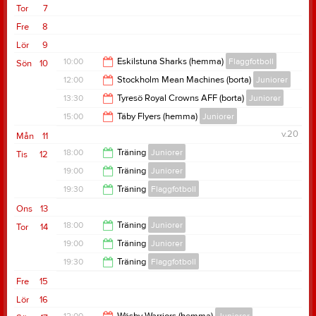
Tor
7
Fre
8
Lör
9
10:00
Eskilstuna Sharks (hemma)
Flaggfotboll
Sön
10
12:00
Stockholm Mean Machines (borta)
Juniorer
18:00
13:30
Tyresö Royal Crowns AFF (borta)
Juniorer
13:00
15:00
Täby Flyers (hemma)
Juniorer
14:30
v.20
Mån
11
16:00
18:00
Träning
Juniorer
Tis
12
19:00
Träning
Juniorer
19:30
19:30
Träning
Flaggfotboll
20:30
Ons
13
21:00
18:00
Träning
Juniorer
Tor
14
19:00
Träning
Juniorer
19:30
19:30
Träning
Flaggfotboll
20:30
Fre
15
21:00
Lör
16