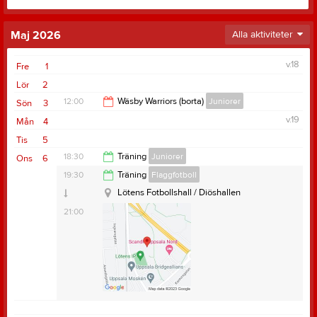
Maj 2026
Alla aktiviteter
v.18
Fre
1
Lör
2
12:00
Wäsby Warriors (borta)
Juniorer
Sön
3
v.19
Mån
4
14:00
Tis
5
18:30
Träning
Juniorer
Ons
6
Lötens Fotbollshall / Diöshallen
19:30
Träning
Flaggfotboll
20:05
Lötens Fotbollshall / Diöshallen
21:00
Samlingstid:
18:15