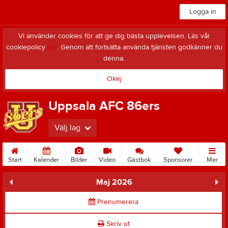
Logga in
Vi använder cookies för att ge dig bästa upplevelsen. Läs vår
cookiepolicy
här
. Genom att fortsätta använda tjänsten godkänner du
denna.
Okej
Uppsala AFC 86ers
Välj lag
Start
Kalender
Bilder
Video
Gästbok
Sponsorer
Mer
Maj 2026
Prenumerera
Skriv ut