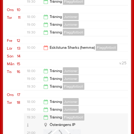
19:30
19:30
Träning
Flaggfotboll
20:30
Ons
10
21:00
18:00
Träning
Juniorer
Tor
11
19:00
Träning
Juniorer
19:30
19:30
Träning
Flaggfotboll
20:30
Fre
12
21:00
10:00
Eskilstuna Sharks (hemma)
Flaggfotboll
Lör
13
Sön
14
18:00
v.25
Mån
15
18:00
Träning
Juniorer
Tis
16
19:00
Träning
Juniorer
19:30
19:30
Träning
Flaggfotboll
20:30
Ons
17
21:00
18:00
Träning
Juniorer
Tor
18
Österängens IP
19:00
Träning
Juniorer
Österängens IP
19:30
Samlingstid:
17:45
19:30
Träning
Flaggfotboll
20:30
Samlingstid:
18:45
Österängens IP
21:00