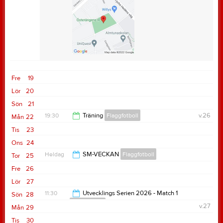
Fre
19
Lör
20
Sön
21
19:30
Träning
Flaggfotboll
v.26
Mån
22
Tis
23
21:00
Ons
24
Heldag
SM-VECKAN
Flaggfotboll
Tor
25
Fre
26
Lör
27
11:30
Utvecklings Serien 2026 - Match 1
Sön
28
Flaggfotboll
v.27
Mån
29
15:00
Tis
30