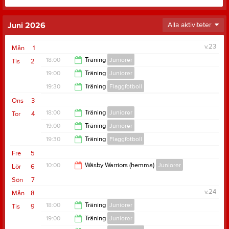
Juni 2026
Alla aktiviteter
v.23
Mån
1
18:00
Träning
Juniorer
Tis
2
19:00
Träning
Juniorer
19:30
19:30
Träning
Flaggfotboll
20:30
Ons
3
21:00
18:00
Träning
Juniorer
Tor
4
19:00
Träning
Juniorer
19:30
19:30
Träning
Flaggfotboll
20:30
Fre
5
21:00
10:00
Wäsby Warriors (hemma)
Juniorer
Lör
6
Sön
7
14:00
v.24
Mån
8
18:00
Träning
Juniorer
Tis
9
19:00
Träning
Juniorer