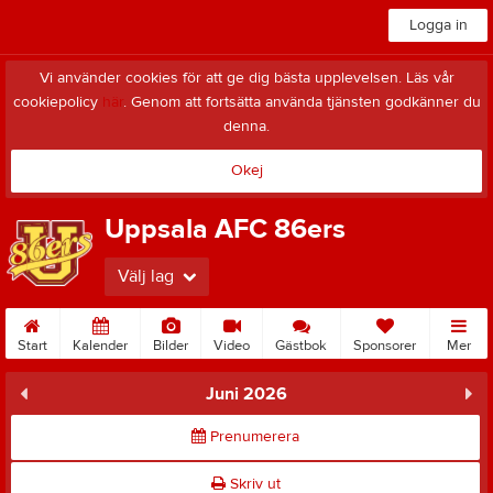
Logga in
Vi använder cookies för att ge dig bästa upplevelsen. Läs vår
cookiepolicy
här
. Genom att fortsätta använda tjänsten godkänner du
denna.
Okej
Uppsala AFC 86ers
Välj lag
Start
Kalender
Bilder
Video
Gästbok
Sponsorer
Mer
Juni 2026
Prenumerera
Skriv ut