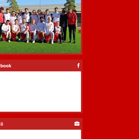
Truppen
Serier
ebook
li