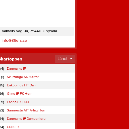
Valhalls väg 9a, 75440 Uppsala
info@86ers.se
ökartoppen
Länet
(4)
Danmarks IF
(1)
Skuttunge SK Herrar
25)
Enköpings HF Dam
26)
Gimo IF FK Herr
(71)
Fanna BK P-18
(2)
Sunnersta AIF A-lag Herr
24)
Danmarks IF Damseniorer
(14)
UNIK FK