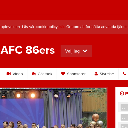
upplevelsen. Läs vår cookiepolicy
här
. Genom att fortsätta använda tjän
 AFC 86ers
Välj lag
Video
Gästbok
Sponsorer
Styrelse
P
Jun
Jun
Flag