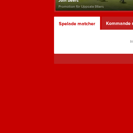
Join 86ers
Promotion för Uppsala 86ers
Kommande 
Spelade matcher
I