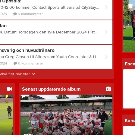
i Uppsala!
Lördagen den 15/3 mellan 9:30-12:00 kommer Contact Sports att vara på CityStay/Best Western Hotel, Trädgårdsgatan 5A Uppsala. Som vanligt går det bra att förbeställa saker som du är extra intresserad av på info@contactsports.se och ange vad du vill att dom ska ta med sig!
2025
6
kommentarer
lan
Välkommen till föreningens årsmöte 2024. Datum: Torsdagen den 19:e December 2024 Plats: Teams (Länk skickas ut 1-2h innan mötets start) Tid: Årsmöte startar kl. 19:00 Anmälan via denna länk Övriga dokument till årsmötet kommer att delas ut veckan innan årsmötet enligt föreningens stadgar. Välkomna önskar styrelsen!
nsvarig och huvudtränare
Vi är mycket glada att välkomna Greg Gibson till 86ers som Youth Coordintor & Head Coach. Greg har gedigen erfarenhet inom amerikansk fotboll och brinner för att träna ungdomar att nå sin fulla potential inom amerikansk fotboll geonom motiverande och rolig träningsmetodik. Nedan kommer en kort sammanfattning om vem Greg Gibson är. Coach Gibson comes to us from his most recent coaching assignment with the Providence Christian Academy Storm of Atlanta Georgia. Prior to working with the Storm, coach Gibson was the head coach and youth coordinator for the Helsingborg Jaguars (Sweden), where he was tasked with building a youth program to its highest level of participation and Helsingborg peaked with a record number of players in 2022, before coach accepted the coaching position in Atlanta USA. From 2017-2019 coach Gibson was the Head coach for the Ekeby Greys (Sweden) where the team achieved success and in 2017 reached division 1 semi-finals. During his time in Ekeby coach Gibson doubled up as the defensive coordinator for the Swedish national teams men, and JLL team. While with the Swedish Junior national team, Sweden won the European championship in 2017, and finished 4th in the world championships in 2018. From 2015-2016 coach Gibson was the head coach for the Limhamn Griffins, during a period the Griffins were in the Swedish Superseries. Prior to 2015, coach Gibson has served as both offensive and defensive coordinator at several US high schools including Marblehead High School and Salem High School (USA - Massachusetts). In 2007, coach Gibson was tabbed coordinator and assistant coach of the year, while helping Marblehead High School to their first winning season in 12 years. Coach Gibson played high school football at Stonington High School (USA Connecticut), capturing a state championship in his junior season. After high school Gibson was a standout defensive back at division 1 Central Connecticut State University. Personally, coach Gibson is the founder of Northman American Football Camps, one of the largest American football camps in all of Europe. Northman Camps bring coaches from the highest levels in the US to Europe to help develop skill and technique for both players and coaches. Gibson was married in 2024 and resides in Uppsala.
Fac
 2024
0
kommentarer
Visa fler nyheter
Senast uppdaterade album
Kans