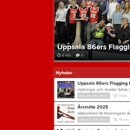
Uppsala 86ers Flaggl
9 feb
0
Nyheter
Uppsala 86ers Flagglag h
Uppsala AFC 86ers
9 feb
Årsmöte 2025
Uppsala AFC 86ers
14 nov