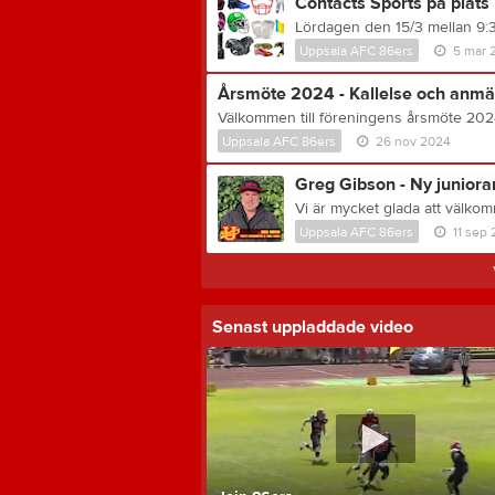
Contacts Sports på plats 
Uppsala AFC 86ers
5 mar 
Årsmöte 2024 - Kallelse och anmä
Uppsala AFC 86ers
26 nov 2024
Greg Gibson - Ny juniora
Uppsala AFC 86ers
11 sep
Senast uppladdade video