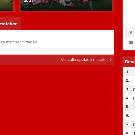
2021
1 bild
matcher
nga matcher hittades
Visa alla spelade matcher
Bes
1.
2.
3.
(
4.
(
5.
6.
7.
(
8.