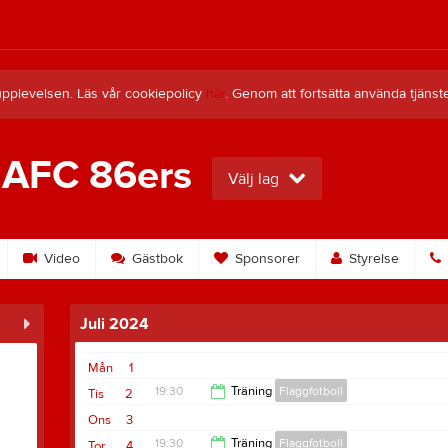
upplevelsen. Läs vår cookiepolicy
här
. Genom att fortsätta använda tjän
 AFC 86ers
Välj lag
Video
Gästbok
Sponsorer
Styrelse
Juli 2024
Mån
1
19:30
Träning
Flaggfotboll
Tis
2
Ons
3
21:00
19:30
Träning
Flaggfotboll
Tor
4