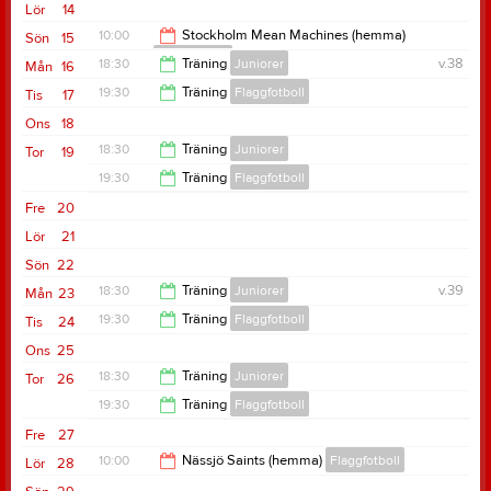
21:00
Lör
14
10:00
Stockholm Mean Machines (hemma)
Sön
15
Flaggfotboll
18:30
Träning
Juniorer
v.38
Mån
16
19:00
19:30
Träning
Flaggfotboll
Tis
17
19:30
Ons
18
21:00
18:30
Träning
Juniorer
Tor
19
19:30
Träning
Flaggfotboll
19:30
Fre
20
21:00
Lör
21
Sön
22
18:30
Träning
Juniorer
v.39
Mån
23
19:30
Träning
Flaggfotboll
Tis
24
19:30
Ons
25
21:00
18:30
Träning
Juniorer
Tor
26
19:30
Träning
Flaggfotboll
19:30
Fre
27
21:00
10:00
Nässjö Saints (hemma)
Flaggfotboll
Lör
28