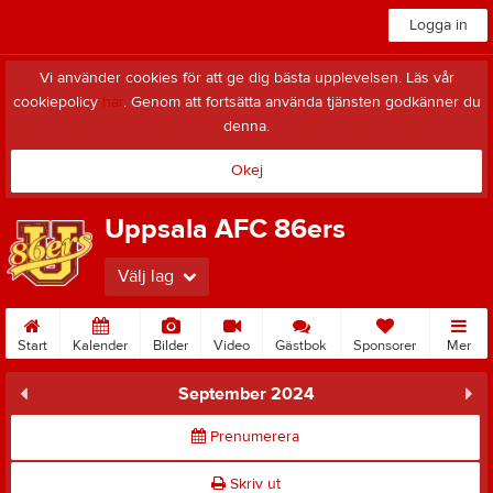
Logga in
Vi använder cookies för att ge dig bästa upplevelsen. Läs vår
cookiepolicy
här
. Genom att fortsätta använda tjänsten godkänner du
denna.
Okej
Uppsala AFC 86ers
Välj lag
Start
Kalender
Bilder
Video
Gästbok
Sponsorer
Mer
September 2024
Prenumerera
Skriv ut