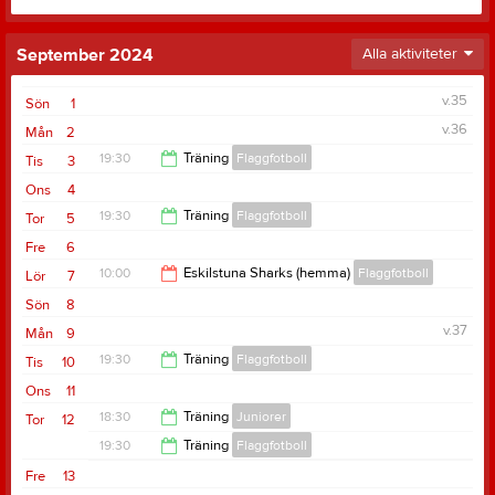
September 2024
Alla aktiviteter
v.35
Sön
1
v.36
Mån
2
19:30
Träning
Flaggfotboll
Tis
3
Ons
4
21:00
19:30
Träning
Flaggfotboll
Tor
5
Fre
6
21:00
10:00
Eskilstuna Sharks (hemma)
Flaggfotboll
Lör
7
Sön
8
11:00
v.37
Mån
9
19:30
Träning
Flaggfotboll
Tis
10
Ons
11
21:00
18:30
Träning
Juniorer
Tor
12
19:30
Träning
Flaggfotboll
19:30
Fre
13