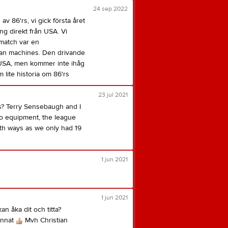
Flaggfotboll
24 sep 2022
Teamshop
Senior Dam
v 86'rs, vi gick första året
1986-klubben
ing direkt från USA. Vi
Senior Herr
86ers PLAY
 match var en
Antidopingplan
an machines. Den drivande
Värdegrund
i USA, men kommer inte ihåg
Anmäla en skada
 lite historia om 86'rs
23 jul 2021
s? Terry Sensebaugh and I
o equipment, the league
th ways as we only had 19
1 jun 2021
1 jun 2021
n åka dit och titta?
annat
Mvh Christian