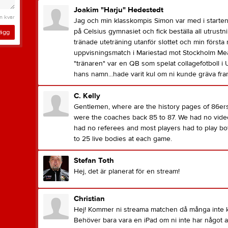
Joakim "Harju" Hedestedt
n kvar
Jag och min klasskompis Simon var med i starten a
på Celsius gymnasiet och fick beställa all utrustn
lägg
tränade uteträning utanför slottet och min första
uppvisningsmatch i Mariestad mot Stockholm Me
"tränaren" var en QB som spelat collagefotboll 
hans namn...hade varit kul om ni kunde gräva fram
C. Kelly
Gentlemen, where are the history pages of 86er
were the coaches back 85 to 87. We had no vide
had no referees and most players had to play bo
to 25 live bodies at each game.
Stefan Toth
Hej, det är planerat för en stream!
Christian
Hej! Kommer ni streama matchen då många inte ka
Behöver bara vara en iPad om ni inte har något 