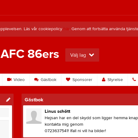
upplevelsen. Läs vår cookiepolicy
här
. Genom att fortsätta använda tjän
 AFC 86ers
Välj lag
Video
Gästbok
Sponsorer
Styrelse
Gästbok
Linus schött
Hejsan har en del skydd som ligger hemma knap
kontakta mig genom
0723637541! Ifall ni vill ha bilder!