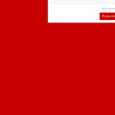
1000
tecke
Posta in