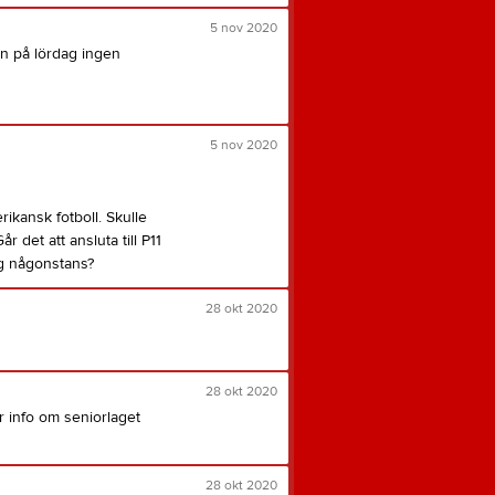
5 nov 2020
en på lördag ingen
5 nov 2020
rikansk fotboll. Skulle
r det att ansluta till P11
ig någonstans?
28 okt 2020
28 okt 2020
r info om seniorlaget
28 okt 2020