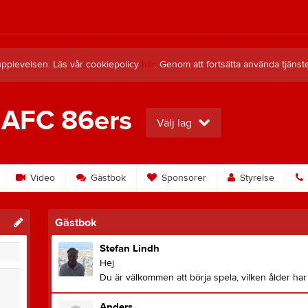
upplevelsen. Läs vår cookiepolicy
här
. Genom att fortsätta använda tjän
 AFC 86ers
Välj lag
Video
Gästbok
Sponsorer
Styrelse
Gästbok
Stefan Lindh
Hej
Du är välkommen att börja spela, vilken ålder har
Anders