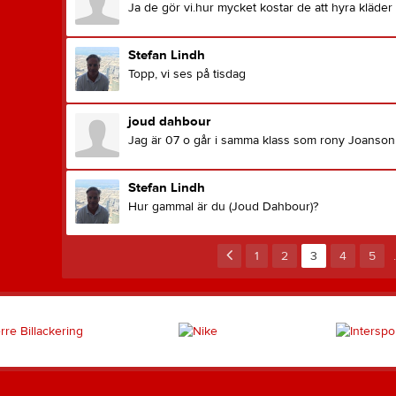
Ja de gör vi.hur mycket kostar de att hyra kläder
Stefan Lindh
Topp, vi ses på tisdag
joud dahbour
Jag är 07 o går i samma klass som rony Joanson
Stefan Lindh
Hur gammal är du (Joud Dahbour)?
1
2
3
4
5