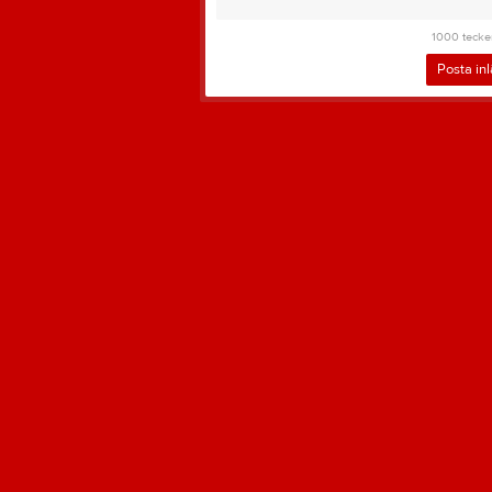
1000
tecke
Posta in