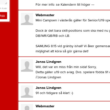
För mer info: se Kalendern till höger ---
n kvar
Webmaster
lägg
Mini Campsen i västerås gäller för Senior/U19 spe
Dock är det bara skill-positions som ska med nu 
DB/WR/QB/RB och LB.
SAMLING 8.15 vid gränby ishall! Vi åker gemensam
möjlighet att köra så gör gärna det!
Jonas Lindgren
Will, det var en miss från min sida! Sorry,
Detta gäller u19 och a-lag. Dvs. spelare födda 91
//Jonas Lindgren
Jonas Lindgren
91 och tidigare så klart :-)
Webmaster