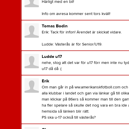
Härligt med en bil!
Info om avresa kommer sent tors kväll!
Tomas Bodin
Erik: Tack för infon! Ärendet är skickat vidare.
Ludde: Västerås är för Senior/U19.
Ludde u17
nehe, stog att det var för u17 förr men inte nu tyd
u17 då då :(
Erik
Om man går in på ww.amerikanskfotboll.com och s
alla klubbar i landet och gan via länkar gå till ol
man klickar på 86ers så kommer man till den gam
ha fler spelare så skulle det nog vara en bra ide a
hemsida så länken blir rätt.
PS ska u-17 också till västerås?