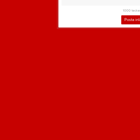
1000
tecke
Posta in