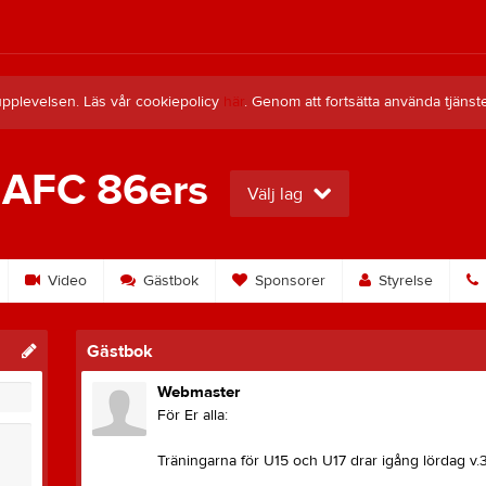
upplevelsen. Läs vår cookiepolicy
här
. Genom att fortsätta använda tjän
 AFC 86ers
Välj lag
Video
Gästbok
Sponsorer
Styrelse
Gästbok
Webmaster
För Er alla:
Träningarna för U15 och U17 drar igång lördag v.3