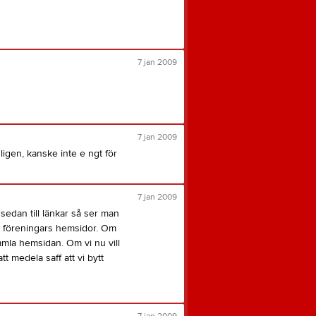
7 jan 2009
7 jan 2009
ligen, kanske inte e ngt för
7 jan 2009
edan till länkar så ser man
ika föreningars hemsidor. Om
mla hemsidan. Om vi nu vill
tt medela saff att vi bytt