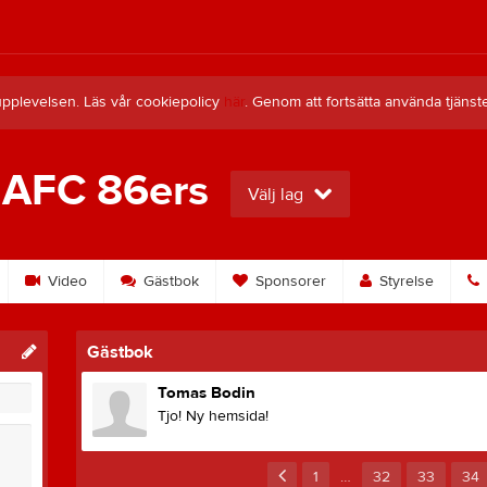
upplevelsen. Läs vår cookiepolicy
här
. Genom att fortsätta använda tjän
 AFC 86ers
Välj lag
Video
Gästbok
Sponsorer
Styrelse
Gästbok
Tomas Bodin
Tjo! Ny hemsida!
1
…
32
33
34