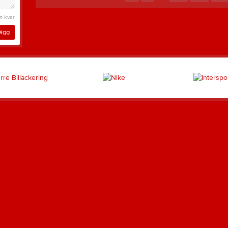
n kvar
lägg