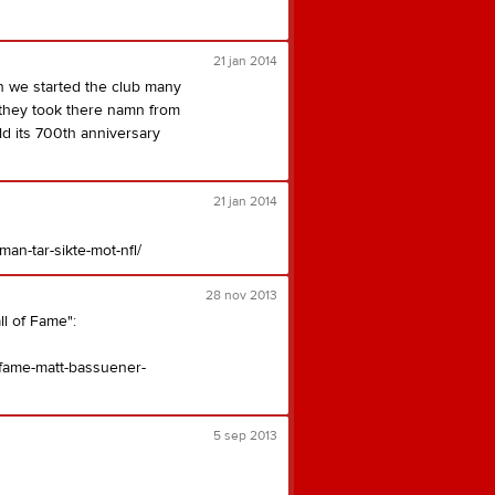
21 jan 2014
n we started the club many
 they took there namn from
ld its 700th anniversary
21 jan 2014
an-tar-sikte-mot-nfl/
28 nov 2013
l of Fame":
-fame-matt-bassuener-
5 sep 2013