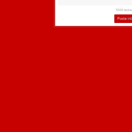
1000
tecke
Posta in