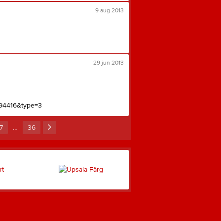
9 aug 2013
29 jun 2013
194416&type=3
7
…
36