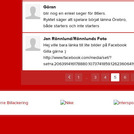
Göran
blir nog en enkel seger för 86ers.
Ryktet säger att spelare börjat lämna Örebro,
både starters och inte starters
Jan Rönnlund/Rönnlunds Foto
Hej ville bara länka till lite bilder på Facebook
Gilla gärna :)
http://www.facebook.com/media/set/?
set=a.206391416178880.1073741859.126236064
1
…
3
4
5
6
Uppsala AFC 86ers
Följ
Följ oss för uppdateringar