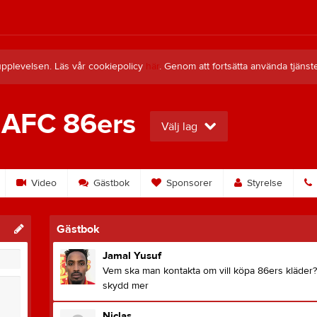
upplevelsen. Läs vår cookiepolicy
här
. Genom att fortsätta använda tjän
 AFC 86ers
Välj lag
Video
Gästbok
Sponsorer
Styrelse
Gästbok
Jamal Yusuf
Vem ska man kontakta om vill köpa 86ers kläder? 
skydd mer
Niclas