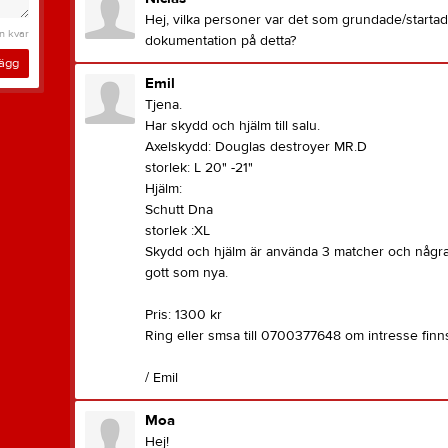
Hej, vilka personer var det som grundade/starta
n kvar
dokumentation på detta?
lägg
Emil
Tjena.
Har skydd och hjälm till salu.
Axelskydd: Douglas destroyer MR.D
storlek: L 20" -21"
Hjälm:
Schutt Dna
storlek :XL
Skydd och hjälm är använda 3 matcher och några 
gott som nya.
Pris: 1300 kr
Ring eller smsa till 0700377648 om intresse finn
/ Emil
Moa
Hej!