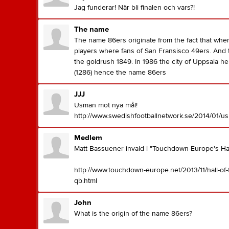
Jag funderar! När bli finalen och vars?!
The name
The name 86ers originate from the fact that whe
players where fans of San Fransisco 49ers. And
the goldrush 1849. In 1986 the city of Uppsala he
(1286) hence the name 86ers
JJJ
Usman mot nya mål!
http://www.swedishfootballnetwork.se/2014/01/usm
Medlem
Matt Bassuener invald i "Touchdown-Europe's Hal
http://www.touchdown-europe.net/2013/11/hall-of
qb.html
John
What is the origin of the name 86ers?