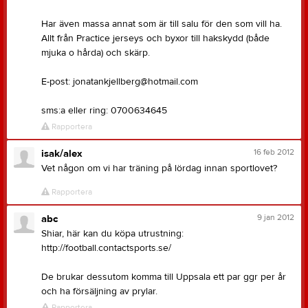
Har även massa annat som är till salu för den som vill ha.
Allt från Practice jerseys och byxor till hakskydd (både
mjuka o hårda) och skärp.
E-post: jonatankjellberg@hotmail.com
sms:a eller ring: 0700634645
Rapportera
16 feb 2012
isak/alex
Vet någon om vi har träning på lördag innan sportlovet?
Rapportera
9 jan 2012
abc
Shiar, här kan du köpa utrustning:
http://football.contactsports.se/
De brukar dessutom komma till Uppsala ett par ggr per år
och ha försäljning av prylar.
Rapportera