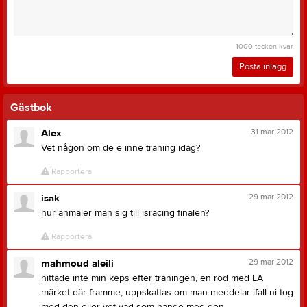
1000
tecken kvar
Posta inlägg
Gästbok
31 mar 2012
Alex
Vet någon om de e inne träning idag?
Rapportera
29 mar 2012
isak
hur anmäler man sig till isracing finalen?
Rapportera
29 mar 2012
mahmoud aleili
hittade inte min keps efter träningen, en röd med LA
märket där framme, uppskattas om man meddelar ifall ni tog