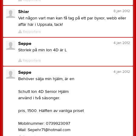
8 jan 2012
Shiar
Vet någon vart man kan få tag på ett par byxor, webb eller
affär här i Uppsala, tack!
Rapportera
4 jan 2012
Seppe
Storlek på min Ion 4D är L
Rapportera
4 jan 2012
Seppe
Behöver sälja min hjälm, är en
Schutt Ion 4D Senior Hjälm
använd i två säsonger.
pris, 1500. Hälften av vanliga priset
Mobilnummer: 0739923097
Mail: Sepehr71@hotmail.com