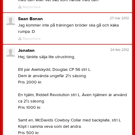
med den eller vet vad som hände med den
Rapportera
27 mar 2012
Sean Banan
Jag kommer inte på träningen bröder ska gå och käka
rumpa :D
Rapportera
24 feb 2012
Jonatan
Hej, tänkte sälja lite utrustning,
Ett par Axelskydd, Douglas CP 56 strl L
Dem är använda ungefär 2½ säsong.
Pris 2000 kr.
En hjälm, Riddell Revolution strl L. Även hjälmen är använd
ca 2½ säsong.
Pris 1000 kr.
Samt en, McDavids Cowboy Collar med backplate, strl L
Köpt i samma veva som det andra.
Pris 500 kr.