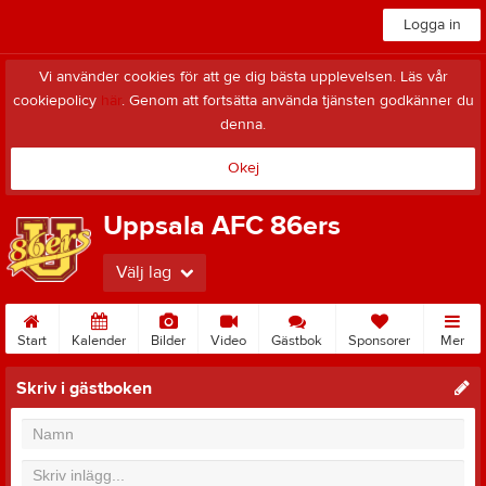
Logga in
Vi använder cookies för att ge dig bästa upplevelsen. Läs vår
cookiepolicy
här
. Genom att fortsätta använda tjänsten godkänner du
denna.
Okej
Uppsala AFC 86ers
Välj lag
Start
Kalender
Bilder
Video
Gästbok
Sponsorer
Mer
Skriv i gästboken