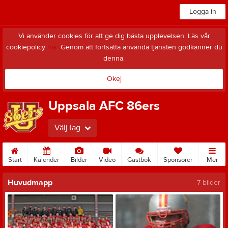
Logga in
Vi använder cookies för att ge dig bästa upplevelsen. Läs vår
cookiepolicy
här
. Genom att fortsätta använda tjänsten godkänner du
denna.
Okej
Uppsala AFC 86ers
Välj lag
Start
Kalender
Bilder
Video
Gästbok
Sponsorer
Mer
Huvudmapp
7 bilder