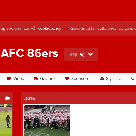
upplevelsen. Läs vår cookiepolicy
här
. Genom att fortsätta använda tjän
 AFC 86ers
Välj lag
Video
Gästbok
Sponsorer
Styrelse
2016