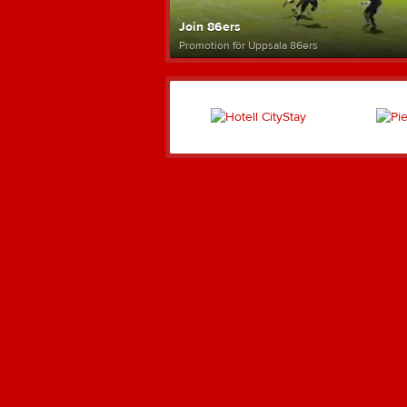
Join 86ers
Promotion för Uppsala 86ers